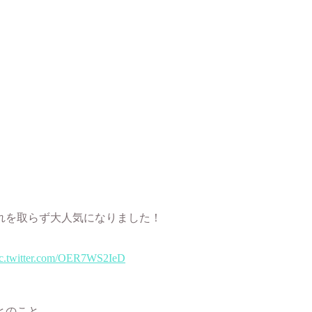
れを取らず大人気になりました！
ic.twitter.com/OER7WS2IeD
とのこと。