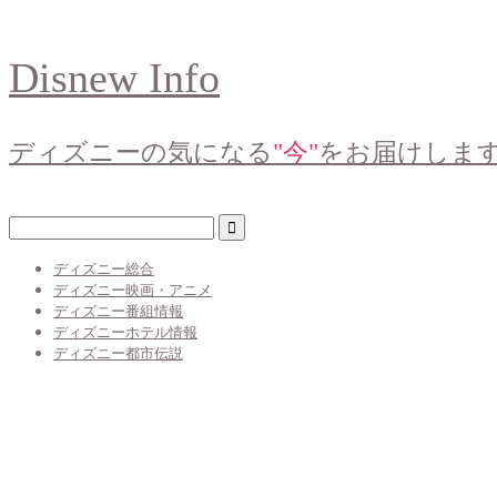
Disnew Info
ディズニーの気になる
"今"
をお届けしま
ディズニー総合
ディズニー映画・アニメ
ディズニー番組情報
ディズニーホテル情報
ディズニー都市伝説