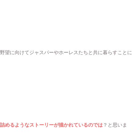
る野望に向けてジャスパーやホーレスたちと共に暮らすことに
詰めるようなストーリーが描かれているのでは
？と思いま