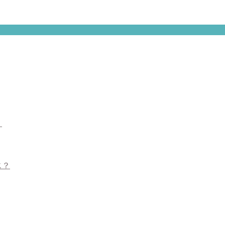
！
じ？
？