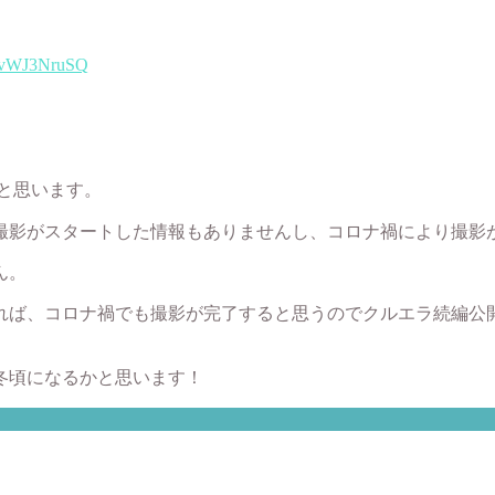
m/8vWJ3NruSQ
と思います。
撮影がスタートした情報もありませんし、コロナ禍により撮影
ん。
れば、コロナ禍でも撮影が完了すると思うのでクルエラ続編公開
の冬頃になるかと思います！