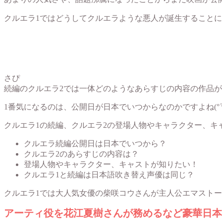
クルエラ1ではどうしてクルエラような悪人が誕生すること
さぴ
続編のクルエラ2では一体どのようなあらすじの内容の作品
1番気になるのは、公開日が日本でいつからなのかですよね(°▽
クルエラ1の続編、クルエラ2の登場人物やキャラクター、キ
クルエラ続編公開日は日本でいつから？
クルエラ2のあらすじの内容は？
登場人物やキャラクター、キャストが知りたい！
クルエラ1と続編は日本語吹き替え声優は同じ？
クルエラ1では大人気女優の柴咲コウさんが主人公エマスト
アーティ役を花江夏樹さんが務めるなど豪華日本