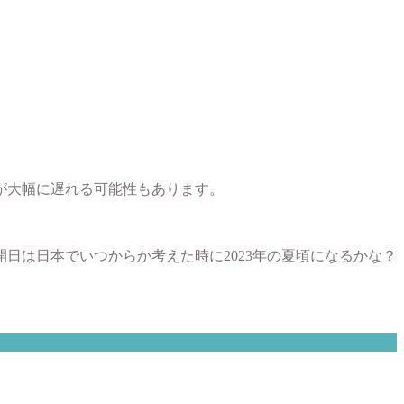
が大幅に遅れる可能性もあります。
日は日本でいつからか考えた時に2023年の夏頃になるかな？