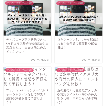
ディズニー映画・アニメ情報
ディズニー映画・アニメ情報
ディズニープラス解約できな
ロキシーズン2いつから配信さ
い(ドコモ以外)時の対処法や注
れる？全何話で更新日や配信
意点まとめ！退会方法はめん
日は？
どくさいの？
2021年7月25日
2021年7月24日
ディズニー映画・アニメ情報
ディズニー映画・アニメ情報
ファルコン&ウィンターソルジ
あの夏のルカ主題歌アメリカ
ャーをネタバレなしで解説！
や英語タイトル・海外の挿入
感想や評価を見て予習しよ
歌を比較！日本はなぜ少年時
う！
代？