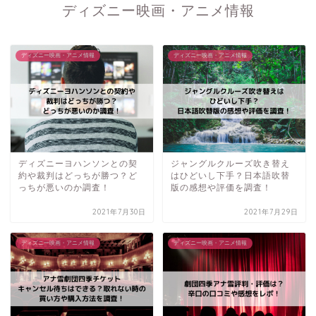
ディズニー映画・アニメ情報
ディズニー映画・アニメ情報
ディズニー映画・アニメ情報
ディズニーヨハンソンとの契
ジャングルクルーズ吹き替え
約や裁判はどっちが勝つ？ど
はひどいし下手？日本語吹替
っちが悪いのか調査！
版の感想や評価を調査！
2021年7月30日
2021年7月29日
ディズニー映画・アニメ情報
ディズニー映画・アニメ情報