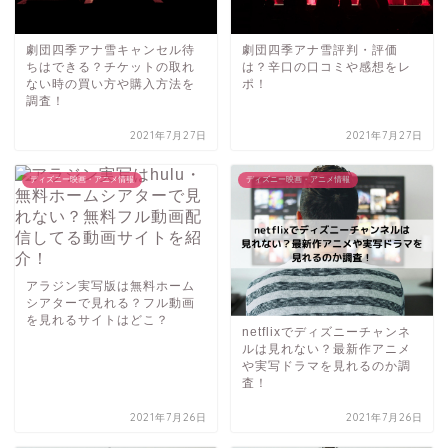
劇団四季アナ雪キャンセル待
劇団四季アナ雪評判・評価
ちはできる？チケットの取れ
は？辛口の口コミや感想をレ
ない時の買い方や購入方法を
ポ！
調査！
2021年7月27日
2021年7月27日
ディズニー映画・アニメ情報
ディズニー映画・アニメ情報
アラジン実写版は無料ホーム
シアターで見れる？フル動画
を見れるサイトはどこ？
netflixでディズニーチャンネ
ルは見れない？最新作アニメ
や実写ドラマを見れるのか調
査！
2021年7月26日
2021年7月26日