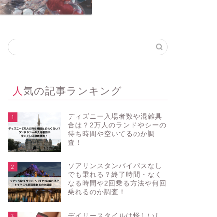
人気の記事ランキング
ディズニー入場者数や混雑具
1
合は？2万人のランドやシーの
待ち時間や空いてるのか調
査！
ソアリンスタンバイパスなし
2
でも乗れる？終了時間・なく
なる時間や2回乗る方法や何回
乗れるのか調査！
デイリースタイルは怪しいし
3