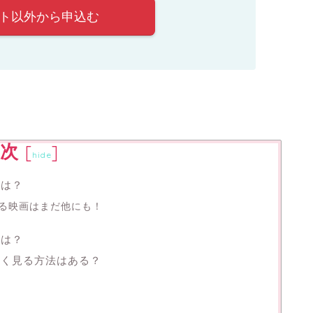
ント以外から申込む
次
[
]
hide
品は？
る映画はまだ他にも！
列は？
安く見る方法はある？