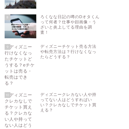
ろくなな日記の噂のDオタくん
8
って何者？仕事や顔画像・う
ざいと炎上してる理由を調
査！
ディズニーチケット売る方法
9
や転売方法は？行けなくなっ
たらどうする？
ディズニークレカない人や持
10
ってない人はどうすればい
い？クレカなしでチケット買
える？