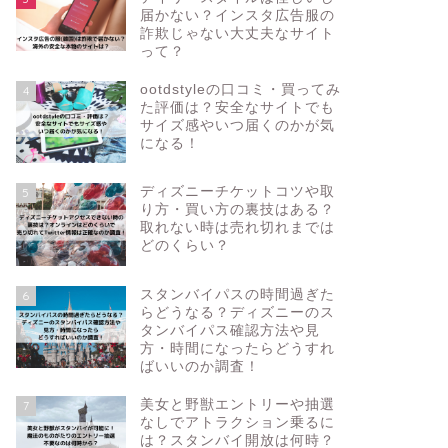
届かない？インスタ広告服の
詐欺じゃない大丈夫なサイト
って？
ootdstyleの口コミ・買ってみ
4
た評価は？安全なサイトでも
サイズ感やいつ届くのかが気
になる！
ディズニーチケットコツや取
5
り方・買い方の裏技はある？
取れない時は売れ切れまでは
どのくらい？
スタンバイパスの時間過ぎた
6
らどうなる？ディズニーのス
タンバイパス確認方法や見
方・時間になったらどうすれ
ばいいのか調査！
美女と野獣エントリーや抽選
7
なしでアトラクション乗るに
は？スタンバイ開放は何時？