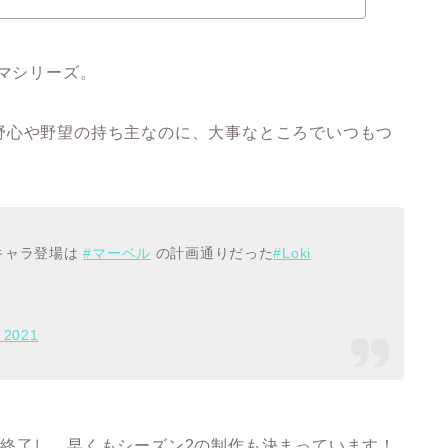
ラマシリーズ。
野心や野望の持ち主なのに、大事なところでいつもつ
キャラ登場は
#マーベル
の計画通りだった
#Loki
, 2021
が終了し、早くもシーズン2の制作も決まっています！