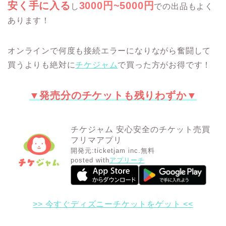
安く手に入る
3000円~5000円
し
での出品もよく
あります！
オンラインで何度も接続エラーになりながら奮闘して
買うよりも絶対に
チケジャム
で買った方がお得です！
▼発売分のチケットも残りわずか▼
チケジャム 安心安全のチケット売買
フリマアプリ
開発元:
ticketjam inc.
無料
posted with
アプリーチ
>> 今すぐディズニーチケットをゲット <<