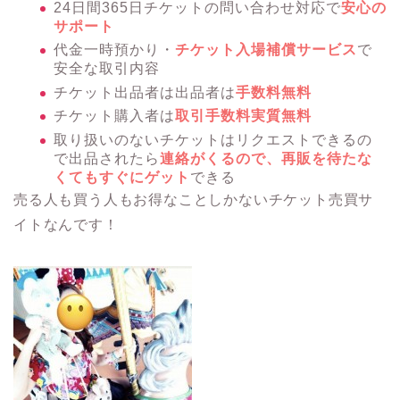
24日間365日チケットの問い合わせ対応で
安心の
サポート
代金一時預かり・
チケット入場補償サービス
で
安全な取引内容
チケット出品者は出品者は
手数料無料
チケット購入者は
取引手数料実質無料
取り扱いのないチケットはリクエストできるの
で出品されたら
連絡がくるので、再販を待たな
くてもすぐにゲット
できる
売る人も買う人もお得なことしかないチケット売買サ
イトなんです！