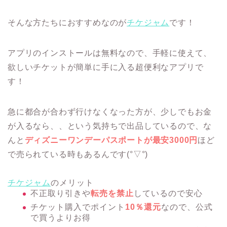
そんな方たちにおすすめなのが
チケジャム
です！
アプリのインストールは無料なので、手軽に使えて、
欲しいチケットが簡単に手に入る超便利なアプリで
す！
急に都合が合わず行けなくなった方が、少しでもお金
が入るなら、、という気持ちで出品しているので、な
んと
ディズニーワンデーパスポートが最安3000円
ほど
で売られている時もあるんです(°▽°)
チケジャム
のメリット
不正取り引きや
転売を禁止
しているので安心
チケット購入でポイント
10％還元
なので、公式
で買うよりお得